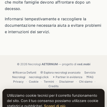
che molte famiglie devono affrontare dopo un
decesso.
Informarsi tempestivamente e raccogliere la
documentazione necessaria aiuta a evitare problemi
e interruzioni dei servizi.
© 2026 Necrologi
AETERNUM
— progetto di
vxd.mobi
🌐 Ricerca Defunti
🧭 Esplora necrologi avanzato
Servizio
Necrologi
necrologi.click
✦ Partner in evidenza
❓FAQ
Privacy
·
Cookie
·
Termini
·
Disclaimer
·
Chi siamo
·
Credits
Utilizziamo cookie tecnici per il corretto funzionamento
del sito. Con il tuo consenso possiamo utilizzare cookie
statistici e pubblicitari.
Scopri di più
.