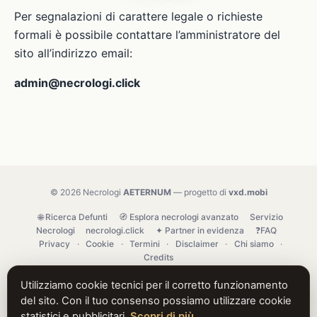
Per segnalazioni di carattere legale o richieste
formali è possibile contattare l’amministratore del
sito all’indirizzo email:
admin@necrologi.click
© 2026 Necrologi
AETERNUM
— progetto di
vxd.mobi
🌐 Ricerca Defunti
🧭 Esplora necrologi avanzato
Servizio
Necrologi
necrologi.click
✦ Partner in evidenza
❓FAQ
Privacy
·
Cookie
·
Termini
·
Disclaimer
·
Chi siamo
·
Credits
Utilizziamo cookie tecnici per il corretto funzionamento
del sito. Con il tuo consenso possiamo utilizzare cookie
statistici e pubblicitari.
Scopri di più
.