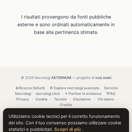
I risultati provengono da fonti pubbliche
esterne e sono ordinati automaticamente in
base alla pertinenza stimata.
© 2026 Necrologi
AETERNUM
— progetto di
vxd.mobi
🌐 Ricerca Defunti
🧭 Esplora necrologi avanzato
Servizio
Necrologi
necrologi.click
✦ Partner in evidenza
❓FAQ
Privacy
·
Cookie
·
Termini
·
Disclaimer
·
Chi siamo
·
Credits
Utilizziamo cookie tecnici per il corretto funzionamento
del sito. Con il tuo consenso possiamo utilizzare cookie
statistici e pubblicitari.
Scopri di più
.