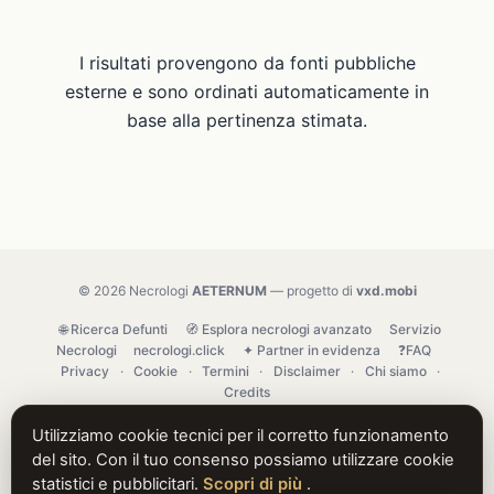
I risultati provengono da fonti pubbliche
esterne e sono ordinati automaticamente in
base alla pertinenza stimata.
© 2026 Necrologi
AETERNUM
— progetto di
vxd.mobi
🌐 Ricerca Defunti
🧭 Esplora necrologi avanzato
Servizio
Necrologi
necrologi.click
✦ Partner in evidenza
❓FAQ
Privacy
·
Cookie
·
Termini
·
Disclaimer
·
Chi siamo
·
Credits
Utilizziamo cookie tecnici per il corretto funzionamento
del sito. Con il tuo consenso possiamo utilizzare cookie
statistici e pubblicitari.
Scopri di più
.