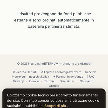
I risultati provengono da fonti pubbliche
esterne e sono ordinati automaticamente in
base alla pertinenza stimata.
© 2026 Necrologi
AETERNUM
— progetto di
vxd.mobi
🌐 Ricerca Defunti
🧭 Esplora necrologi avanzato
Servizio
Necrologi
necrologi.click
✦ Partner in evidenza
❓FAQ
Privacy
·
Cookie
·
Termini
·
Disclaimer
·
Chi siamo
·
Credits
Utilizziamo cookie tecnici per il corretto funzionamento
del sito. Con il tuo consenso possiamo utilizzare cookie
statistici e pubblicitari.
Scopri di più
.