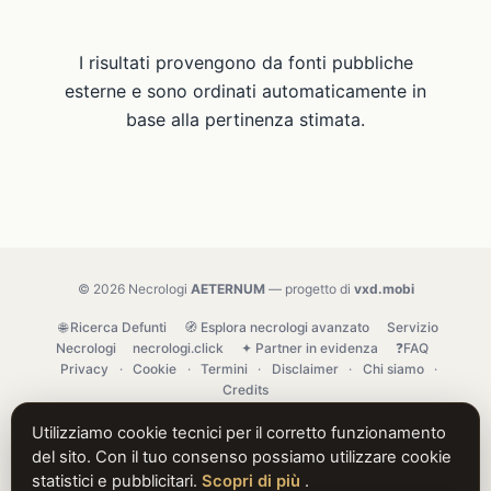
I risultati provengono da fonti pubbliche
esterne e sono ordinati automaticamente in
base alla pertinenza stimata.
© 2026 Necrologi
AETERNUM
— progetto di
vxd.mobi
🌐 Ricerca Defunti
🧭 Esplora necrologi avanzato
Servizio
Necrologi
necrologi.click
✦ Partner in evidenza
❓FAQ
Privacy
·
Cookie
·
Termini
·
Disclaimer
·
Chi siamo
·
Credits
Utilizziamo cookie tecnici per il corretto funzionamento
del sito. Con il tuo consenso possiamo utilizzare cookie
statistici e pubblicitari.
Scopri di più
.