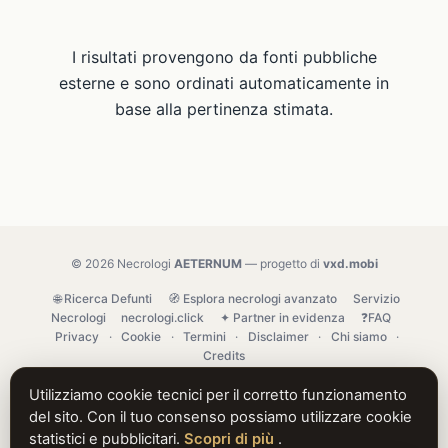
I risultati provengono da fonti pubbliche
esterne e sono ordinati automaticamente in
base alla pertinenza stimata.
© 2026 Necrologi
AETERNUM
— progetto di
vxd.mobi
🌐 Ricerca Defunti
🧭 Esplora necrologi avanzato
Servizio
Necrologi
necrologi.click
✦ Partner in evidenza
❓FAQ
Privacy
·
Cookie
·
Termini
·
Disclaimer
·
Chi siamo
·
Credits
Utilizziamo cookie tecnici per il corretto funzionamento
del sito. Con il tuo consenso possiamo utilizzare cookie
statistici e pubblicitari.
Scopri di più
.