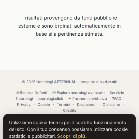
I risultati provengono da fonti pubbliche
esterne e sono ordinati automaticamente in
base alla pertinenza stimata.
© 2026 Necrologi
AETERNUM
— progetto di
vxd.mobi
🌐 Ricerca Defunti
🧭 Esplora necrologi avanzato
Servizio
Necrologi
necrologi.click
✦ Partner in evidenza
❓FAQ
Privacy
·
Cookie
·
Termini
·
Disclaimer
·
Chi siamo
·
Credits
Utilizziamo cookie tecnici per il corretto funzionamento
del sito. Con il tuo consenso possiamo utilizzare cookie
statistici e pubblicitari.
Scopri di più
.