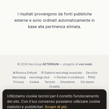
I risultati provengono da fonti pubbliche
esterne e sono ordinati automaticamente in
base alla pertinenza stimata.
© 2026 Necrologi
AETERNUM
— progetto di
vxd.mobi
🌐 Ricerca Defunti
🧭 Esplora necrologi avanzato
Servizio
Necrologi
necrologi.click
✦ Partner in evidenza
❓FAQ
Privacy
·
Cookie
·
Termini
·
Disclaimer
·
Chi siamo
·
Credits
Utilizziamo cookie tecnici per il corretto funzionamento
del sito. Con il tuo consenso possiamo utilizzare cookie
statistici e pubblicitari.
Scopri di più
.