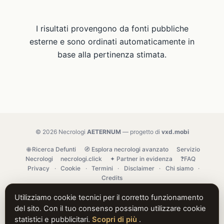
I risultati provengono da fonti pubbliche
esterne e sono ordinati automaticamente in
base alla pertinenza stimata.
© 2026 Necrologi
AETERNUM
— progetto di
vxd.mobi
🌐 Ricerca Defunti
🧭 Esplora necrologi avanzato
Servizio
Necrologi
necrologi.click
✦ Partner in evidenza
❓FAQ
Privacy
·
Cookie
·
Termini
·
Disclaimer
·
Chi siamo
·
Credits
Utilizziamo cookie tecnici per il corretto funzionamento
del sito. Con il tuo consenso possiamo utilizzare cookie
statistici e pubblicitari.
Scopri di più
.