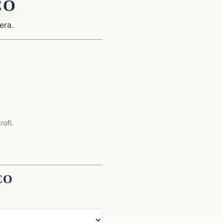
CO
era.
rofi.
CO