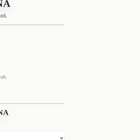
NA
oli.
ofi.
ANA