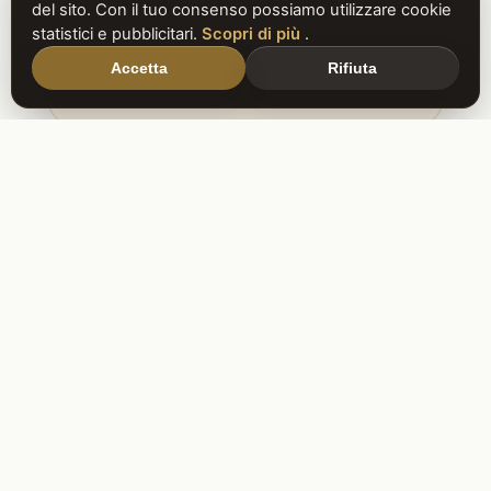
del sito. Con il tuo consenso possiamo utilizzare cookie
statistici e pubblicitari.
Scopri di più
.
17/04/2026
Accetta
Rifiuta
NADIA MARIA SASSO
IVREA (TO)
17/04/2026
1
2
3