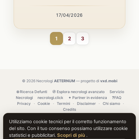
17/04/2026
1
2
3
© 2026 Necrologi
AETERNUM
— progetto di
vxd.mobi
🌐 Ricerca Defunti
🧭 Esplora necrologi avanzato
Servizio
Necrologi
necrologi.click
✦ Partner in evidenza
❓FAQ
Privacy
·
Cookie
·
Termini
·
Disclaimer
·
Chi siamo
·
Credits
Utilizziamo cookie tecnici per il corretto funzionamento
del sito. Con il tuo consenso possiamo utilizzare cookie
statistici e pubblicitari.
Scopri di più
.