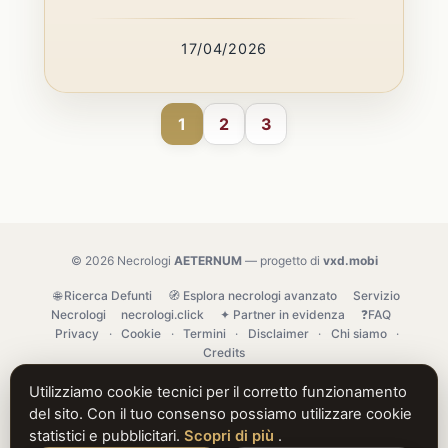
17/04/2026
1
2
3
© 2026 Necrologi
AETERNUM
— progetto di
vxd.mobi
🌐 Ricerca Defunti
🧭 Esplora necrologi avanzato
Servizio
Necrologi
necrologi.click
✦ Partner in evidenza
❓FAQ
Privacy
·
Cookie
·
Termini
·
Disclaimer
·
Chi siamo
·
Credits
Utilizziamo cookie tecnici per il corretto funzionamento
del sito. Con il tuo consenso possiamo utilizzare cookie
statistici e pubblicitari.
Scopri di più
.