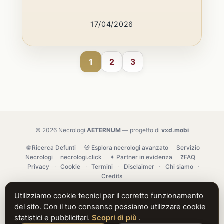
17/04/2026
1
2
3
© 2026 Necrologi
AETERNUM
— progetto di
vxd.mobi
🌐 Ricerca Defunti
🧭 Esplora necrologi avanzato
Servizio
Necrologi
necrologi.click
✦ Partner in evidenza
❓FAQ
Privacy
·
Cookie
·
Termini
·
Disclaimer
·
Chi siamo
·
Credits
Utilizziamo cookie tecnici per il corretto funzionamento
del sito. Con il tuo consenso possiamo utilizzare cookie
statistici e pubblicitari.
Scopri di più
.