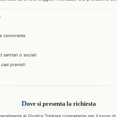
a
e convivente
i sanitari o sociali
casi previsti
D
ove si presenta la richiesta
eneralmente al Giudice Tutelare competente per il luogo di