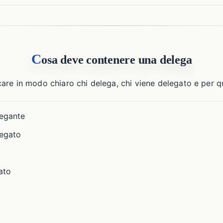
C
osa deve contenere una delega
re in modo chiaro chi delega, chi viene delegato e per qua
legante
legato
ato