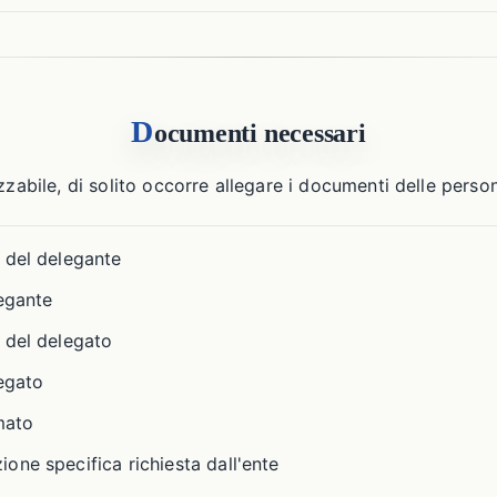
D
ocumenti necessari
zzabile, di solito occorre allegare i documenti delle perso
 del delegante
legante
 del delegato
legato
mato
one specifica richiesta dall'ente