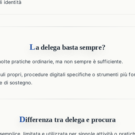
i identità
L
a delega basta sempre?
molte pratiche ordinarie, ma non sempre è sufficiente.
li propri, procedure digitali specifiche o strumenti più fo
ne di sostegno.
D
ifferenza tra delega e procura
mplice, limitata e utilizzata per singole attività o pratic