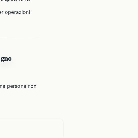
er operazioni
egno
una persona non