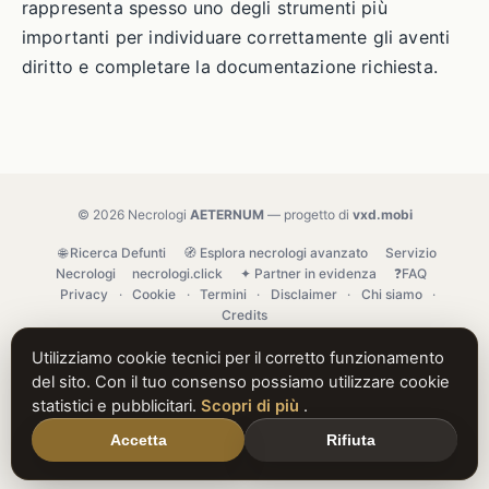
rappresenta spesso uno degli strumenti più
importanti per individuare correttamente gli aventi
diritto e completare la documentazione richiesta.
© 2026 Necrologi
AETERNUM
— progetto di
vxd.mobi
🌐 Ricerca Defunti
🧭 Esplora necrologi avanzato
Servizio
Necrologi
necrologi.click
✦ Partner in evidenza
❓FAQ
Privacy
·
Cookie
·
Termini
·
Disclaimer
·
Chi siamo
·
Credits
Utilizziamo cookie tecnici per il corretto funzionamento
del sito. Con il tuo consenso possiamo utilizzare cookie
statistici e pubblicitari.
Scopri di più
.
Accetta
Rifiuta