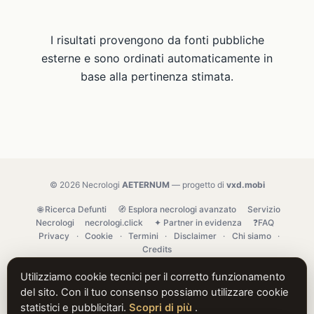
I risultati provengono da fonti pubbliche
esterne e sono ordinati automaticamente in
base alla pertinenza stimata.
© 2026 Necrologi
AETERNUM
— progetto di
vxd.mobi
🌐 Ricerca Defunti
🧭 Esplora necrologi avanzato
Servizio
Necrologi
necrologi.click
✦ Partner in evidenza
❓FAQ
Privacy
·
Cookie
·
Termini
·
Disclaimer
·
Chi siamo
·
Credits
Utilizziamo cookie tecnici per il corretto funzionamento
del sito. Con il tuo consenso possiamo utilizzare cookie
statistici e pubblicitari.
Scopri di più
.