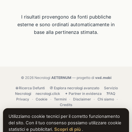
I risultati provengono da fonti pubbliche
esterne e sono ordinati automaticamente in
base alla pertinenza stimata.
© 2026 Necrologi
AETERNUM
— progetto di
vxd.mobi
🌐 Ricerca Defunti
🧭 Esplora necrologi avanzato
Servizio
Necrologi
necrologi.click
✦ Partner in evidenza
❓FAQ
Privacy
·
Cookie
·
Termini
·
Disclaimer
·
Chi siamo
·
Credits
Utilizziamo cookie tecnici per il corretto funzionamento
del sito. Con il tuo consenso possiamo utilizzare cookie
statistici e pubblicitari.
Scopri di più
.