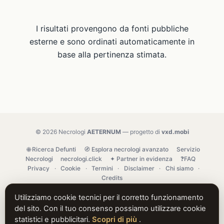
I risultati provengono da fonti pubbliche
esterne e sono ordinati automaticamente in
base alla pertinenza stimata.
© 2026 Necrologi
AETERNUM
— progetto di
vxd.mobi
🌐 Ricerca Defunti
🧭 Esplora necrologi avanzato
Servizio
Necrologi
necrologi.click
✦ Partner in evidenza
❓FAQ
Privacy
·
Cookie
·
Termini
·
Disclaimer
·
Chi siamo
·
Credits
Utilizziamo cookie tecnici per il corretto funzionamento
del sito. Con il tuo consenso possiamo utilizzare cookie
statistici e pubblicitari.
Scopri di più
.