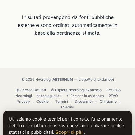
I risultati provengono da fonti pubbliche
esterne e sono ordinati automaticamente in
base alla pertinenza stimata.
© 2026 Necrologi
AETERNUM
— progetto di
vxd.mobi
🌐 Ricerca Defunti
🧭 Esplora necrologi avanzato
Servizio
Necrologi
necrologi.click
✦ Partner in evidenza
❓FAQ
Privacy
·
Cookie
·
Termini
·
Disclaimer
·
Chi siamo
·
Credits
Utilizziamo cookie tecnici per il corretto funzionamento
del sito. Con il tuo consenso possiamo utilizzare cookie
statistici e pubblicitari.
Scopri di più
.