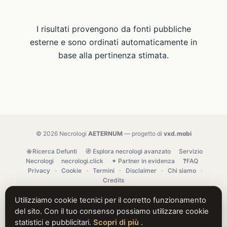
I risultati provengono da fonti pubbliche
esterne e sono ordinati automaticamente in
base alla pertinenza stimata.
© 2026 Necrologi
AETERNUM
— progetto di
vxd.mobi
🌐 Ricerca Defunti
🧭 Esplora necrologi avanzato
Servizio
Necrologi
necrologi.click
✦ Partner in evidenza
❓FAQ
Privacy
·
Cookie
·
Termini
·
Disclaimer
·
Chi siamo
·
Credits
Utilizziamo cookie tecnici per il corretto funzionamento
del sito. Con il tuo consenso possiamo utilizzare cookie
statistici e pubblicitari.
Scopri di più
.