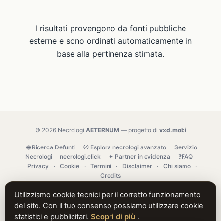
I risultati provengono da fonti pubbliche
esterne e sono ordinati automaticamente in
base alla pertinenza stimata.
© 2026 Necrologi
AETERNUM
— progetto di
vxd.mobi
🌐 Ricerca Defunti
🧭 Esplora necrologi avanzato
Servizio
Necrologi
necrologi.click
✦ Partner in evidenza
❓FAQ
Privacy
·
Cookie
·
Termini
·
Disclaimer
·
Chi siamo
·
Credits
Utilizziamo cookie tecnici per il corretto funzionamento
del sito. Con il tuo consenso possiamo utilizzare cookie
statistici e pubblicitari.
Scopri di più
.