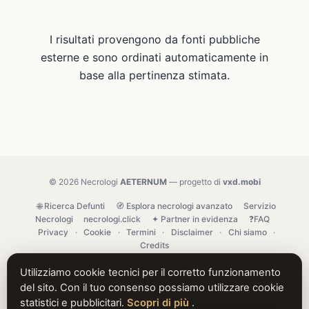
I risultati provengono da fonti pubbliche
esterne e sono ordinati automaticamente in
base alla pertinenza stimata.
© 2026 Necrologi
AETERNUM
— progetto di
vxd.mobi
🌐 Ricerca Defunti
🧭 Esplora necrologi avanzato
Servizio
Necrologi
necrologi.click
✦ Partner in evidenza
❓FAQ
Privacy
·
Cookie
·
Termini
·
Disclaimer
·
Chi siamo
·
Credits
Utilizziamo cookie tecnici per il corretto funzionamento
del sito. Con il tuo consenso possiamo utilizzare cookie
statistici e pubblicitari.
Scopri di più
.