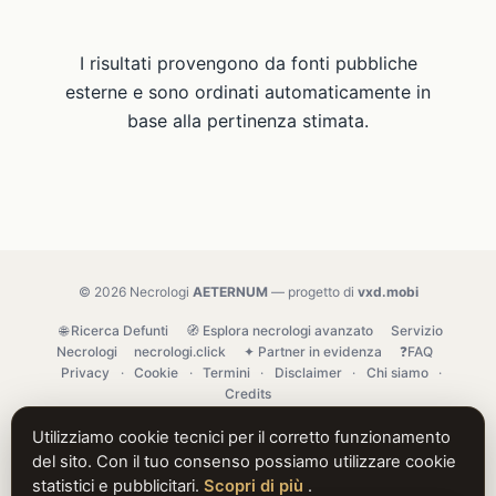
I risultati provengono da fonti pubbliche
esterne e sono ordinati automaticamente in
base alla pertinenza stimata.
© 2026 Necrologi
AETERNUM
— progetto di
vxd.mobi
🌐 Ricerca Defunti
🧭 Esplora necrologi avanzato
Servizio
Necrologi
necrologi.click
✦ Partner in evidenza
❓FAQ
Privacy
·
Cookie
·
Termini
·
Disclaimer
·
Chi siamo
·
Credits
Utilizziamo cookie tecnici per il corretto funzionamento
del sito. Con il tuo consenso possiamo utilizzare cookie
statistici e pubblicitari.
Scopri di più
.