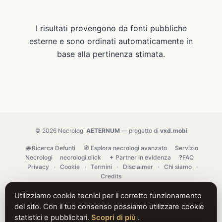
I risultati provengono da fonti pubbliche
esterne e sono ordinati automaticamente in
base alla pertinenza stimata.
© 2026 Necrologi
AETERNUM
— progetto di
vxd.mobi
🌐 Ricerca Defunti
🧭 Esplora necrologi avanzato
Servizio
Necrologi
necrologi.click
✦ Partner in evidenza
❓FAQ
Privacy
·
Cookie
·
Termini
·
Disclaimer
·
Chi siamo
·
Credits
Utilizziamo cookie tecnici per il corretto funzionamento
del sito. Con il tuo consenso possiamo utilizzare cookie
statistici e pubblicitari.
Scopri di più
.