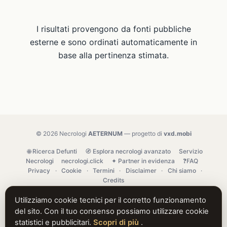
I risultati provengono da fonti pubbliche
esterne e sono ordinati automaticamente in
base alla pertinenza stimata.
© 2026 Necrologi
AETERNUM
— progetto di
vxd.mobi
🌐 Ricerca Defunti
🧭 Esplora necrologi avanzato
Servizio
Necrologi
necrologi.click
✦ Partner in evidenza
❓FAQ
Privacy
·
Cookie
·
Termini
·
Disclaimer
·
Chi siamo
·
Credits
Utilizziamo cookie tecnici per il corretto funzionamento
del sito. Con il tuo consenso possiamo utilizzare cookie
statistici e pubblicitari.
Scopri di più
.