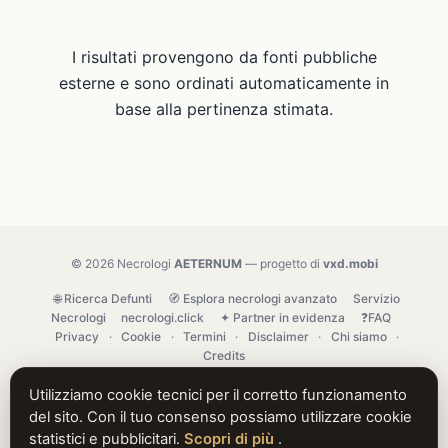
I risultati provengono da fonti pubbliche
esterne e sono ordinati automaticamente in
base alla pertinenza stimata.
© 2026 Necrologi
AETERNUM
— progetto di
vxd.mobi
🌐 Ricerca Defunti
🧭 Esplora necrologi avanzato
Servizio
Necrologi
necrologi.click
✦ Partner in evidenza
❓FAQ
Privacy
·
Cookie
·
Termini
·
Disclaimer
·
Chi siamo
·
Credits
Utilizziamo cookie tecnici per il corretto funzionamento
del sito. Con il tuo consenso possiamo utilizzare cookie
statistici e pubblicitari.
Scopri di più
.