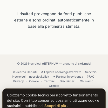
I risultati provengono da fonti pubbliche
esterne e sono ordinati automaticamente in
base alla pertinenza stimata.
© 2026 Necrologi
AETERNUM
— progetto di
vxd.mobi
🌐 Ricerca Defunti
🧭 Esplora necrologi avanzato
Servizio
Necrologi
necrologi.click
✦ Partner in evidenza
❓FAQ
Privacy
·
Cookie
·
Termini
·
Disclaimer
·
Chi siamo
·
Credits
Utilizziamo cookie tecnici per il corretto funzionamento
del sito. Con il tuo consenso possiamo utilizzare cookie
statistici e pubblicitari.
Scopri di più
.