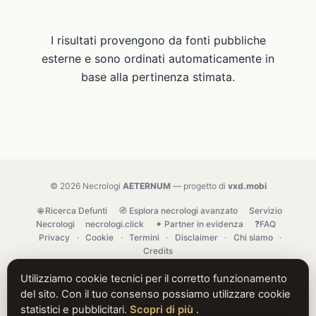
I risultati provengono da fonti pubbliche
esterne e sono ordinati automaticamente in
base alla pertinenza stimata.
© 2026 Necrologi
AETERNUM
— progetto di
vxd.mobi
🌐 Ricerca Defunti
🧭 Esplora necrologi avanzato
Servizio
Necrologi
necrologi.click
✦ Partner in evidenza
❓FAQ
Privacy
·
Cookie
·
Termini
·
Disclaimer
·
Chi siamo
·
Credits
Utilizziamo cookie tecnici per il corretto funzionamento
del sito. Con il tuo consenso possiamo utilizzare cookie
statistici e pubblicitari.
Scopri di più
.