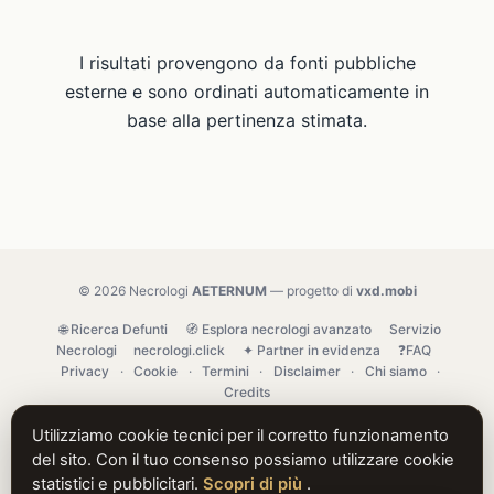
I risultati provengono da fonti pubbliche
esterne e sono ordinati automaticamente in
base alla pertinenza stimata.
© 2026 Necrologi
AETERNUM
— progetto di
vxd.mobi
🌐 Ricerca Defunti
🧭 Esplora necrologi avanzato
Servizio
Necrologi
necrologi.click
✦ Partner in evidenza
❓FAQ
Privacy
·
Cookie
·
Termini
·
Disclaimer
·
Chi siamo
·
Credits
Utilizziamo cookie tecnici per il corretto funzionamento
del sito. Con il tuo consenso possiamo utilizzare cookie
statistici e pubblicitari.
Scopri di più
.