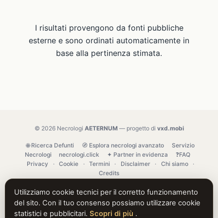
I risultati provengono da fonti pubbliche
esterne e sono ordinati automaticamente in
base alla pertinenza stimata.
© 2026 Necrologi
AETERNUM
— progetto di
vxd.mobi
🌐 Ricerca Defunti
🧭 Esplora necrologi avanzato
Servizio
Necrologi
necrologi.click
✦ Partner in evidenza
❓FAQ
Privacy
·
Cookie
·
Termini
·
Disclaimer
·
Chi siamo
·
Credits
Utilizziamo cookie tecnici per il corretto funzionamento
del sito. Con il tuo consenso possiamo utilizzare cookie
statistici e pubblicitari.
Scopri di più
.