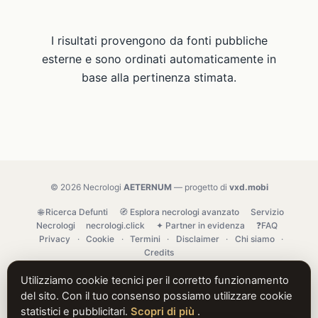
I risultati provengono da fonti pubbliche
esterne e sono ordinati automaticamente in
base alla pertinenza stimata.
© 2026 Necrologi
AETERNUM
— progetto di
vxd.mobi
🌐 Ricerca Defunti
🧭 Esplora necrologi avanzato
Servizio
Necrologi
necrologi.click
✦ Partner in evidenza
❓FAQ
Privacy
·
Cookie
·
Termini
·
Disclaimer
·
Chi siamo
·
Credits
Utilizziamo cookie tecnici per il corretto funzionamento
del sito. Con il tuo consenso possiamo utilizzare cookie
statistici e pubblicitari.
Scopri di più
.