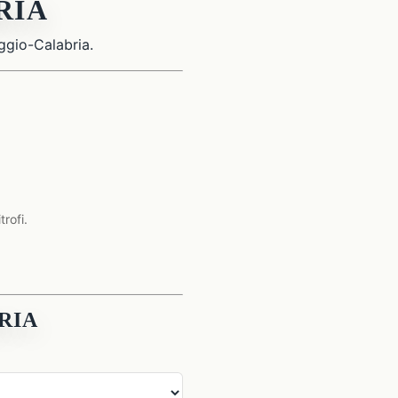
RIA
eggio-Calabria.
rofi.
BRIA