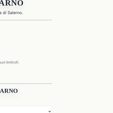
SARNO
a di Salerno.
i limitrofi.
 SARNO