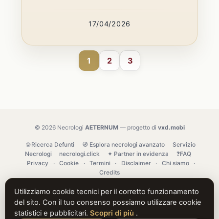
17/04/2026
1
2
3
© 2026 Necrologi
AETERNUM
— progetto di
vxd.mobi
🌐 Ricerca Defunti
🧭 Esplora necrologi avanzato
Servizio
Necrologi
necrologi.click
✦ Partner in evidenza
❓FAQ
Privacy
·
Cookie
·
Termini
·
Disclaimer
·
Chi siamo
·
Credits
Utilizziamo cookie tecnici per il corretto funzionamento
del sito. Con il tuo consenso possiamo utilizzare cookie
statistici e pubblicitari.
Scopri di più
.