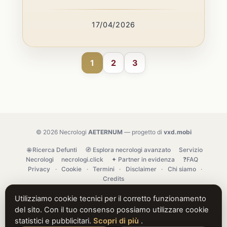
17/04/2026
1
2
3
© 2026 Necrologi
AETERNUM
— progetto di
vxd.mobi
🌐 Ricerca Defunti
🧭 Esplora necrologi avanzato
Servizio
Necrologi
necrologi.click
✦ Partner in evidenza
❓FAQ
Privacy
·
Cookie
·
Termini
·
Disclaimer
·
Chi siamo
·
Credits
Utilizziamo cookie tecnici per il corretto funzionamento
del sito. Con il tuo consenso possiamo utilizzare cookie
statistici e pubblicitari.
Scopri di più
.