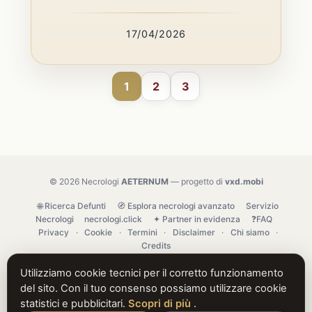
17/04/2026
1
2
3
© 2026 Necrologi
AETERNUM
— progetto di
vxd.mobi
🌐 Ricerca Defunti
🧭 Esplora necrologi avanzato
Servizio
Necrologi
necrologi.click
✦ Partner in evidenza
❓FAQ
Privacy
·
Cookie
·
Termini
·
Disclaimer
·
Chi siamo
·
Credits
Utilizziamo cookie tecnici per il corretto funzionamento
del sito. Con il tuo consenso possiamo utilizzare cookie
statistici e pubblicitari.
Scopri di più
.