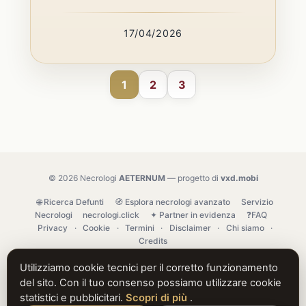
17/04/2026
1
2
3
© 2026 Necrologi
AETERNUM
— progetto di
vxd.mobi
🌐 Ricerca Defunti
🧭 Esplora necrologi avanzato
Servizio
Necrologi
necrologi.click
✦ Partner in evidenza
❓FAQ
Privacy
·
Cookie
·
Termini
·
Disclaimer
·
Chi siamo
·
Credits
Utilizziamo cookie tecnici per il corretto funzionamento
del sito. Con il tuo consenso possiamo utilizzare cookie
statistici e pubblicitari.
Scopri di più
.