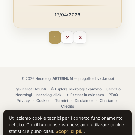
17/04/2026
1
2
3
© 2026 Necrologi
AETERNUM
— progetto di
vxd.mobi
🌐 Ricerca Defunti
🧭 Esplora necrologi avanzato
Servizio
Necrologi
necrologi.click
✦ Partner in evidenza
❓FAQ
Privacy
·
Cookie
·
Termini
·
Disclaimer
·
Chi siamo
·
Credits
Utilizziamo cookie tecnici per il corretto funzionamento
del sito. Con il tuo consenso possiamo utilizzare cookie
statistici e pubblicitari.
Scopri di più
.