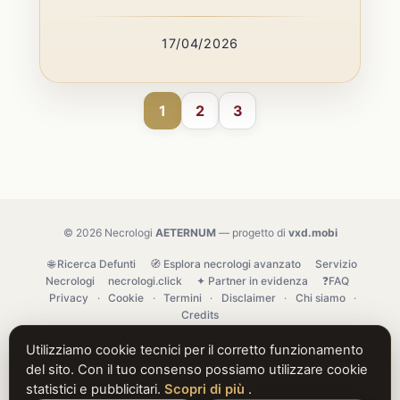
17/04/2026
1
2
3
© 2026 Necrologi
AETERNUM
— progetto di
vxd.mobi
🌐 Ricerca Defunti
🧭 Esplora necrologi avanzato
Servizio
Necrologi
necrologi.click
✦ Partner in evidenza
❓FAQ
Privacy
·
Cookie
·
Termini
·
Disclaimer
·
Chi siamo
·
Credits
Utilizziamo cookie tecnici per il corretto funzionamento
del sito. Con il tuo consenso possiamo utilizzare cookie
statistici e pubblicitari.
Scopri di più
.