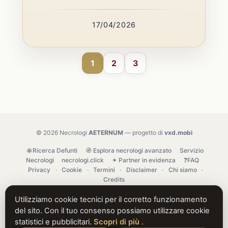
17/04/2026
1
2
3
© 2026 Necrologi
AETERNUM
— progetto di
vxd.mobi
🌐 Ricerca Defunti
🧭 Esplora necrologi avanzato
Servizio
Necrologi
necrologi.click
✦ Partner in evidenza
❓FAQ
Privacy
·
Cookie
·
Termini
·
Disclaimer
·
Chi siamo
·
Credits
Utilizziamo cookie tecnici per il corretto funzionamento
del sito. Con il tuo consenso possiamo utilizzare cookie
statistici e pubblicitari.
Scopri di più
.