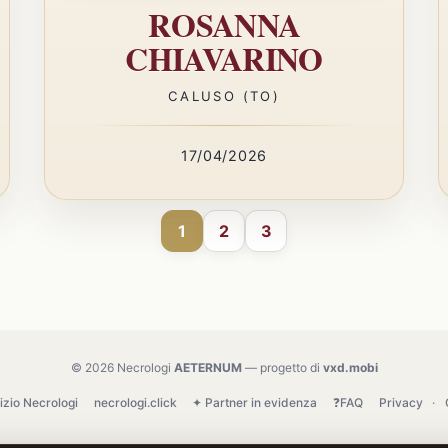
ROSANNA
CHIAVARINO
CALUSO (TO)
17/04/2026
1
2
3
© 2026 Necrologi
AETERNUM
— progetto di
vxd.mobi
izio Necrologi
necrologi.click
✦ Partner in evidenza
❓FAQ
Privacy
·