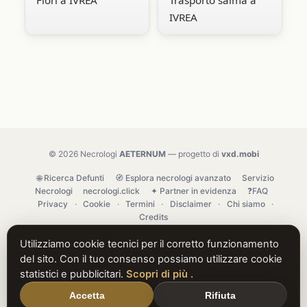
Fiori a IVREA
Trasporto salma a
IVREA
© 2026 Necrologi
AETERNUM
— progetto di
vxd.mobi
🌐 Ricerca Defunti
🧭 Esplora necrologi avanzato
Servizio
Necrologi
necrologi.click
✦ Partner in evidenza
❓FAQ
Privacy
·
Cookie
·
Termini
·
Disclaimer
·
Chi siamo
·
Credits
Utilizziamo cookie tecnici per il corretto funzionamento
del sito. Con il tuo consenso possiamo utilizzare cookie
statistici e pubblicitari.
Scopri di più
.
Accetta
Rifiuta