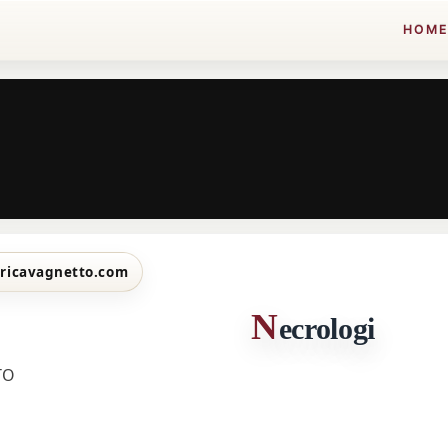
HOM
ricavagnetto.com
N
ecrologi
TO