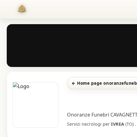
← Home page onoranzefuneb
Onoranze Funebri CAVAGNET
Servizi necrologi per
IVREA
(TO)
.