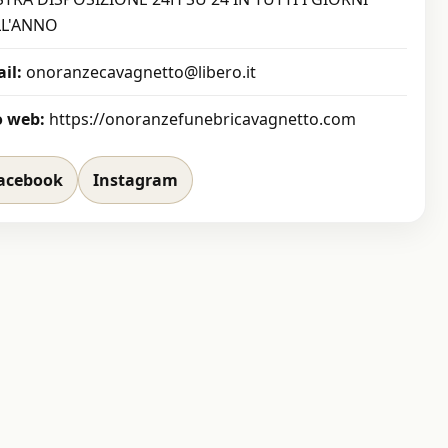
LL'ANNO
il:
onoranzecavagnetto@libero.it
o web:
https://onoranzefunebricavagnetto.com
acebook
Instagram