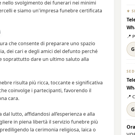
e nello svolgimento dei funerari nei minimi
Vercelli e siamo un'impresa funebre certificata
⚜️ 
Tel
Wh
i
📍 P
ura che consente di preparare uno spazio
G
, dei cari e degli amici del defunto perché
e soprattutto dare un ultimo saluto alla
SED
Tel
e risulta più ricca, toccante e significativa
Wh
 coinvolge i partecipanti, favorendo il
📍 
ona cara.
G
dal lutto, affidandosi all’esperienza e alla
ere in piena libertà il servizio funebre più
Ora
ediligendo la cerimonia religiosa, laica o
VOS