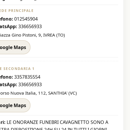
SEDE PRINCIPALE
efono:
012545904
atsApp:
336656933
iazza Gino Pistoni, 9, IVREA (TO)
oogle Maps
E SECONDARIA 1
efono:
3357835554
atsApp:
336656933
Corso Nuova Italia, 112, SANTHIA' (VC)
oogle Maps
ri:
LE ONORANZE FUNEBRI CAVAGNETTO SONO A
TRA DISPOSIZIONE 24H SU 24 IN TUTTI I GIORNI