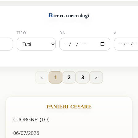
R
icerca necrologi
TIPO
DA
A
‹
1
2
3
›
PANIERI CESARE
CUORGNE' (TO)
06/07/2026